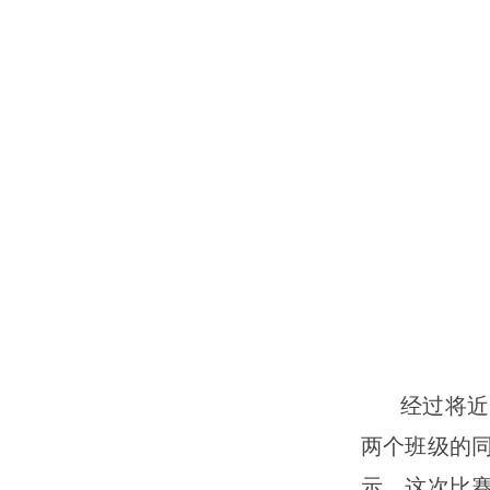
经过将近
两个班级的
示，这次比