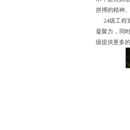
拼搏的精神
24级工程
凝聚力，同
级提供更多