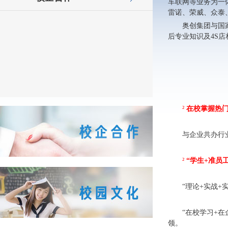
车联网等业务为一
雷诺、荣威、众泰
奥创集团与国
后专业知识及4S
²
在校掌握热
与企业共办行
²
“学生+准员
“理论+实战+
“在校学习+
领。